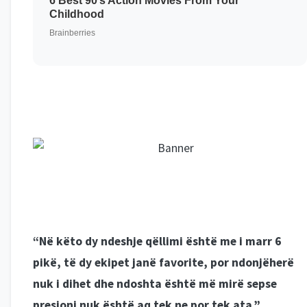
“Në këto dy ndeshje qëllimi është me i marr 6
pikë, të dy ekipet janë favorite, por ndonjëherë
nuk i dihet dhe ndoshta është më mirë sepse
presioni nuk është aq tek ne por tek ata.”