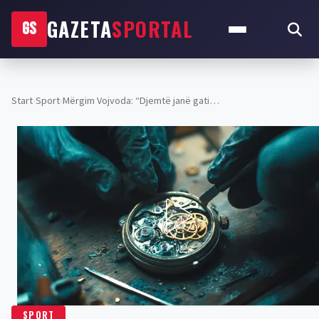
GAZETA
SPORTAL
GS
Start
›
Sport
›
Mërgim Vojvoda: “Djemtë janë gati…
SPORT