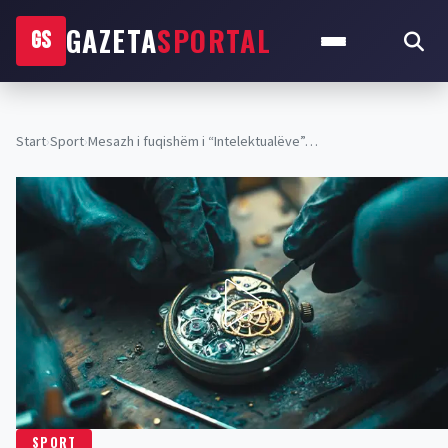
GAZETA
SPORTAL
GS
Start
›
Sport
›
Mesazh i fuqishëm i “Intelektualëve”…
SPORT