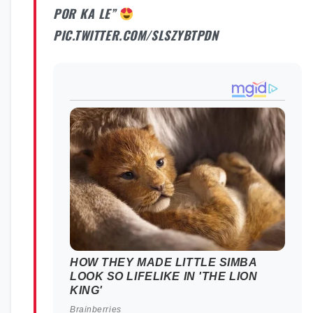
POR KA LE”
PIC.TWITTER.COM/SLSZYBTPDN