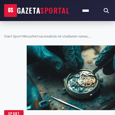
GAZETA
SPORTAL
GS
Start
›
Sport
›
Mesazhet nacionaliste në stadiumin rumun,…
SPORT