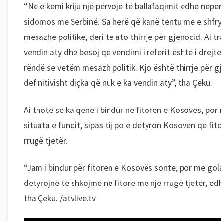
“Ne e kemi kriju një përvojë të ballafaqimit edhe nëpër
sidomos me Serbinë. Sa herë që kanë tentu me e shfry
mesazhe politike, deri te ato thirrje për gjenocid. Ai 
vendin aty dhe besoj që vendimi i referit është i drejt
rëndë se vetëm mesazh politik. Kjo është thirrje për 
definitivisht diçka që nuk e ka vendin aty”, tha Çeku.
Ai thotë se ka qenë i bindur në fitoren e Kosovës, por
situata e fundit, sipas tij po e dëtyron Kosovën që fit
rrugë tjetër.
“Jam i bindur për fitoren e Kosovës sonte, por me gol
detyrojnë të shkojmë në fitore me një rrugë tjetër, ed
tha Çeku. /atvlive.tv