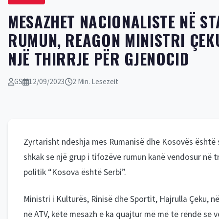
MESAZHET NACIONALISTE NË ST
RUMUN, REAGON MINISTRI ÇEKU
NJË THIRRJE PËR GJENOCID
GS
12/09/2023
2 Min. Lesezeit
Zyrtarisht ndeshja mes Rumanisë dhe Kosovës është 
shkak se një grup i tifozëve rumun kanë vendosur në 
politik “Kosova është Serbi”.
Ministri i Kulturës, Rinisë dhe Sportit, Hajrulla Çeku,
në ATV, këtë mesazh e ka quajtur më më të rëndë se v