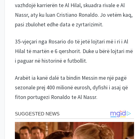
vazhdojë karrierën te Al Hilal, skuadra rivale e Al
Nassr, aty ku luan Cristiano Ronaldo. Jo vetëm kaq,
pasi zbulohet edhe data e zyrtarizimit.
35-vjeçari nga Rosario do të jetë lojtari më i ri i Al
Hilal të martën e 6 qershorit. Duke u bërë lojtari më
i paguar në historinë e futbollit.
Arabët ia kanë dalë ta bindin Messin me një pagë
sezonale prej 400 milionë eurosh, dyfishi i asaj që
fiton portugezi Ronaldo te Al Nassr.