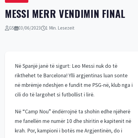
MESSI MERR VENDIMIN FINAL
GS
03/06/2023
1 Min. Lesezeit
Në Spanjë janë të sigurt: Leo Messi nuk do të
rikthehet te Barcelona! Ylli argjentinas luan sonte
në mbrëmje ndeshjen e fundit me PSG-në, klub nga i
cili do të largohet si futbollist i lirë.
Në “Camp Nou” ëndërrojnë ta shohin edhe njëherë
me fanellën me numër 10 dhe shiritin e kapitenit në
krah. Por, kampioni i botës me Argjentinën, do i