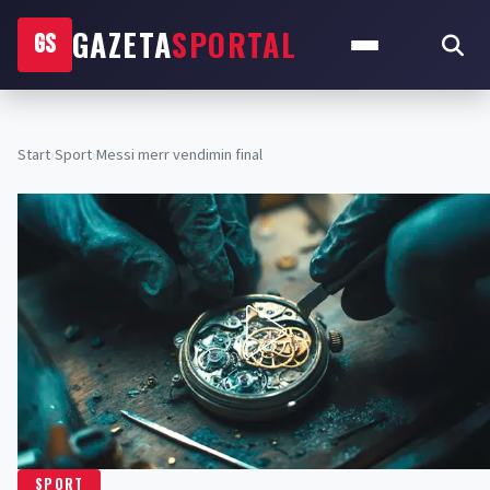
GAZETA
SPORTAL
GS
Start
›
Sport
›
Messi merr vendimin final
SPORT