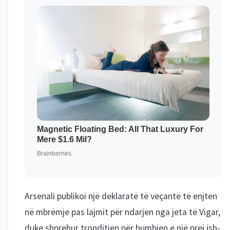
Arsenali publikoi një deklaratë të veçantë të enjten
në mbrëmje pas lajmit për ndarjen nga jeta të Vigar,
duke shprehur tronditjen për humbjen e një prej ish-