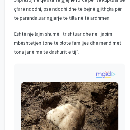
Shpresojmë që ata të gjejnë forcë për të kuptuar se
çfarë ndodhi, pse ndodhi dhe të bëjnë gjithçka për
të parandaluar ngjarje të tilla në të ardhmen.
Është një lajm shumë i trishtuar dhe ne i japim
mbështetjen tonë të plotë familjes dhe mendimet
tona janë me të dashurit e tij”.