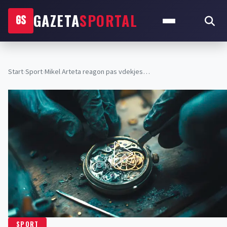
GAZETA
SPORTAL
GS
Start
›
Sport
›
Mikel Arteta reagon pas vdekjes…
SPORT