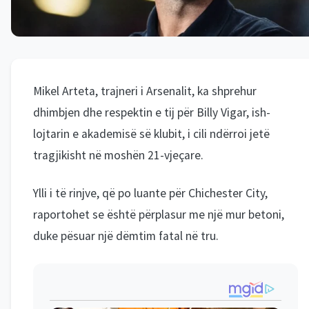
Mikel Arteta, trajneri i Arsenalit, ka shprehur
dhimbjen dhe respektin e tij për Billy Vigar, ish-
lojtarin e akademisë së klubit, i cili ndërroi jetë
tragjikisht në moshën 21-vjeçare.
Ylli i të rinjve, që po luante për Chichester City,
raportohet se është përplasur me një mur betoni,
duke pësuar një dëmtim fatal në tru.