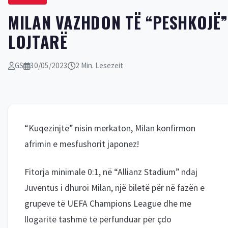
MILAN VAZHDON TË “PESHKOJË”
LOJTARË
GS
30/05/2023
2 Min. Lesezeit
“Kuqezinjtë” nisin merkaton, Milan konfirmon
afrimin e mesfushorit japonez!
Fitorja minimale 0:1, në “Allianz Stadium” ndaj
Juventus i dhuroi Milan, një biletë për në fazën e
grupeve të UEFA Champions League dhe me
llogaritë tashmë të përfunduar për çdo