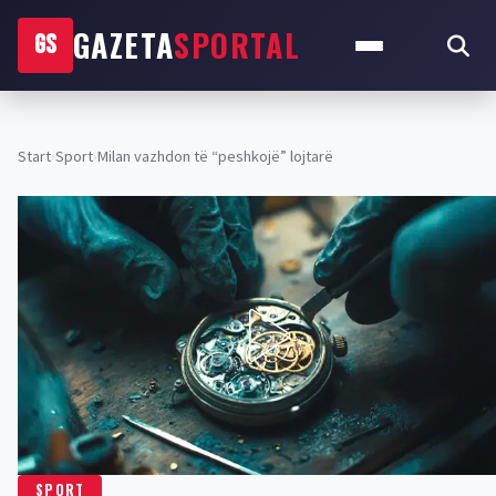
GAZETA
SPORTAL
GS
Start
›
Sport
›
Milan vazhdon të “peshkojë” lojtarë
SPORT