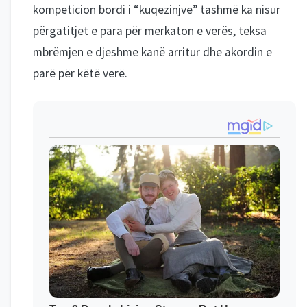
kompeticion bordi i “kuqezinjve” tashmë ka nisur
përgatitjet e para për merkaton e verës, teksa
mbrëmjen e djeshme kanë arritur dhe akordin e
parë për këtë verë.