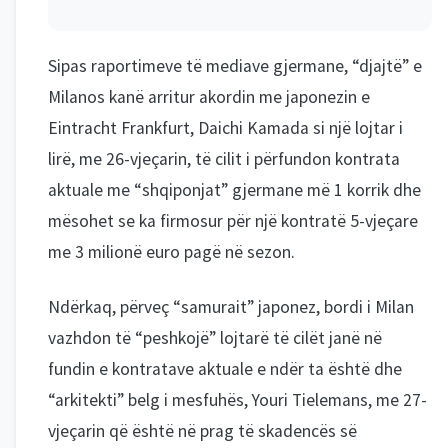
Sipas raportimeve të mediave gjermane, “djajtë” e
Milanos kanë arritur akordin me japonezin e
Eintracht Frankfurt, Daichi Kamada si një lojtar i
lirë, me 26-vjeçarin, të cilit i përfundon kontrata
aktuale me “shqiponjat” gjermane më 1 korrik dhe
mësohet se ka firmosur për një kontratë 5-vjeçare
me 3 milionë euro pagë në sezon.
Ndërkaq, përveç “samurait” japonez, bordi i Milan
vazhdon të “peshkojë” lojtarë të cilët janë në
fundin e kontratave aktuale e ndër ta është dhe
“arkitekti” belg i mesfuhës, Youri Tielemans, me 27-
vjeçarin që është në prag të skadencës së