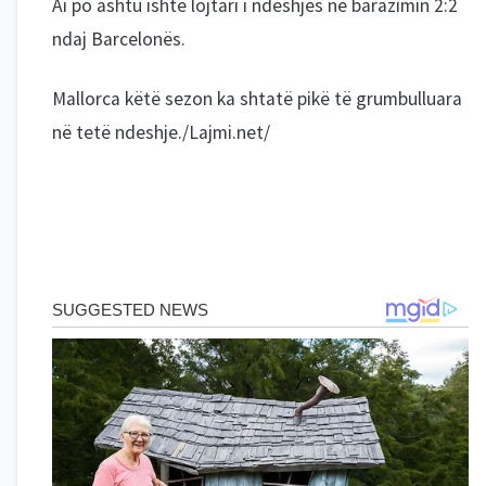
Ai po ashtu ishte lojtari i ndeshjes në barazimin 2:2
ndaj Barcelonës.
Mallorca këtë sezon ka shtatë pikë të grumbulluara
në tetë ndeshje./Lajmi.net/