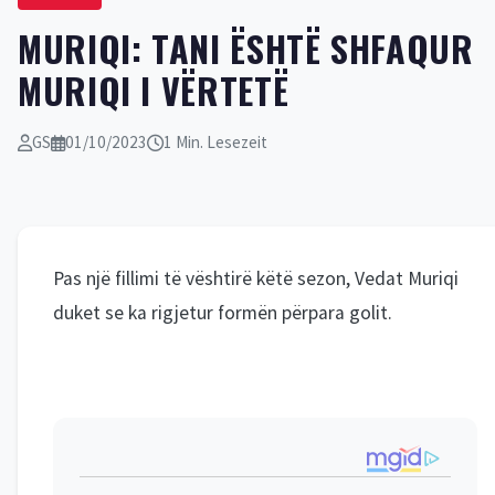
MURIQI: TANI ËSHTË SHFAQUR
MURIQI I VËRTETË
GS
01/10/2023
1 Min. Lesezeit
Pas një fillimi të vështirë këtë sezon, Vedat Muriqi
duket se ka rigjetur formën përpara golit.