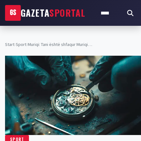
GAZETA
SPORTAL
GS
Start
›
Sport
›
Muriqi: Tani është shfaqur Muriqi…
SPORT