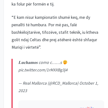
ka folur për formën e tij.
“E kam nisur kampionatin shumë keq, me dy
penallti të humbura. Por më pas, falë
bashkëlojtarëve, tifozëve, stafit teknik, iu ktheva
golit ndaj Celtas dhe prej atëherë është shfaqur
Muriqi i vërtetë”.
𝐋𝐮𝐜𝐡𝐚𝐦𝐨𝐬 como c……s
pic.twitter.com/1rMXXBg3j4
— Real Mallorca (@RCD_Mallorca)
October 1,
2023