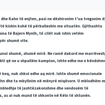
 dhe Kahn të enjten, pasi ne dëshironim t’ua tregonim d
të kishin kohë të përballeshin me situatën. Gjithashtu
ona të Bajern Mynih, të cilët nuk ishin vetëm
për shumë vite.
 punoi shumë, shumë mirë. Ne ramë dakord me marrëvesh
Fakti që ne u shpallëm kampion, ishte edhe me e këndshm
të keq, nuk shkoi edhe aq mirë. Ishte shumë emocionale
Kahn dhe ta mbyllnim në mënyrë miqësore. U mblodhëm 
ë mbledhje të jashtëzakonshme dhe vendosëm të
s, as ai nuk mund të shkonte në Këln të shtunën.