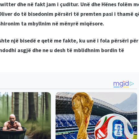
witter dhe në fakt jam i çuditur. Unë dhe Hënes folëm m
liver do të bisedonim përsëri të premten pasi i thamë q
ëshironim ta mbyllnim në mënyrë miqësore.
hte një bisedë e qetë me fakte, ku unë i fola përsëri për
ndodhi asgjë dhe ne u desh të mblidhnim bordin të