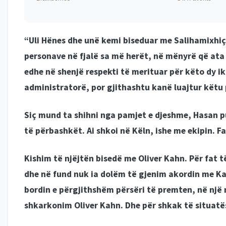
“Uli Hënes dhe unë kemi biseduar me Salihamixhiç
personave në fjalë sa më herët, në mënyrë që ata 
edhe në shenjë respekti të merituar për këto dy ik
administratorë, por gjithashtu kanë luajtur këtu 
Siç mund ta shihni nga pamjet e djeshme, Hasan
të përbashkët. Ai shkoi në Këln, ishe me ekipin. 
Kishim të njëjtën bisedë me Oliver Kahn. Për fat 
dhe në fund nuk ia dolëm të gjenim akordin me 
bordin e përgjithshëm përsëri të premten, në nj
shkarkonim Oliver Kahn. Dhe për shkak të situatë