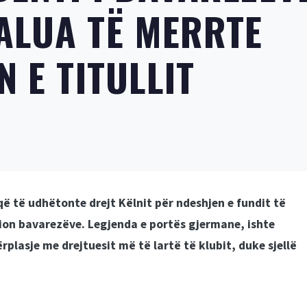
ALUA TË MERRTE
N E TITULLIT
që të udhëtonte drejt Këlnit për ndeshjen e fundit të
mpion bavarezëve. Legjenda e portës gjermane, ishte
rplasje me drejtuesit më të lartë të klubit, duke sjellë