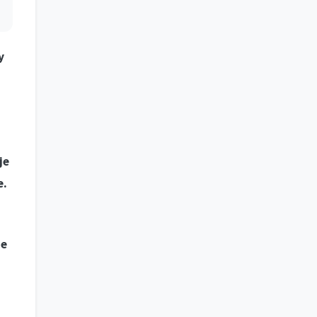
y
je
e.
me