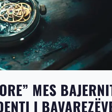
ORE” MES BAJERNI
DENTI I BAVAREZËV