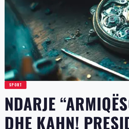
SPORT
NDARJE “ARMIQËS
DHE KAHN! PRESI