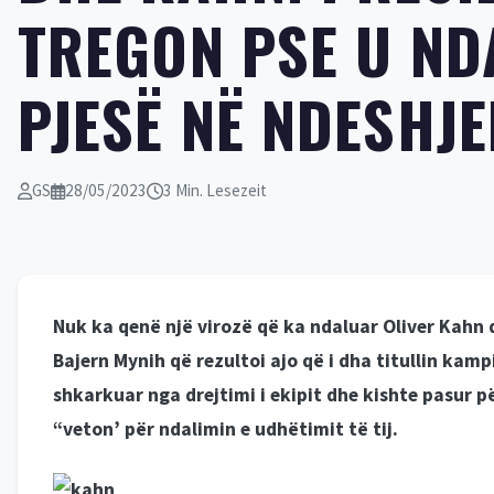
TREGON PSE U ND
PJESË NË NDESHJE
GS
28/05/2023
3 Min. Lesezeit
Nuk ka qenë një virozë që ka ndaluar Oliver Kahn 
Bajern Mynih që rezultoi ajo që i dha titullin ka
shkarkuar nga drejtimi i ekipit dhe kishte pasur pë
“veton’ për ndalimin e udhëtimit të tij.