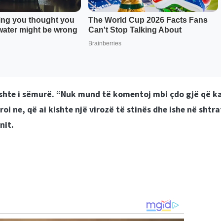
 ishte i sëmurë. “Nuk mund të komentoj mbi çdo gjë që k
oi ne, që ai kishte një virozë të stinës dhe ishe në shtra
nit.