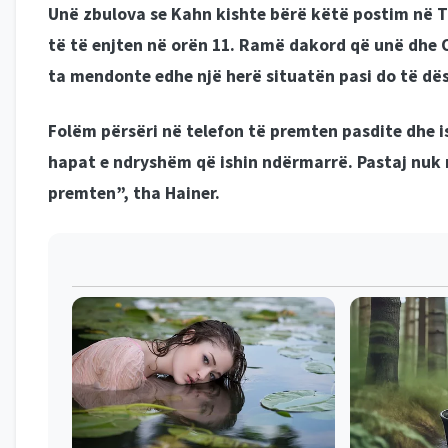
Unë zbulova se Kahn kishte bërë këtë postim në T
të të enjten në orën 11. Ramë dakord që unë dhe O
ta mendonte edhe një herë situatën pasi do të d
Folëm përsëri në telefon të premten pasdite dhe is
hapat e ndryshëm që ishin ndërmarrë. Pastaj nuk 
premten”, tha Hainer.