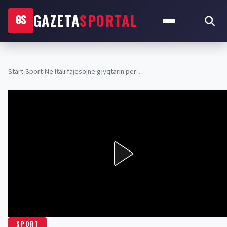
GAZETA
SPORTAL
GS
Start
›
Sport
›
Në Itali fajësojnë gjyqtarin për…
SPORT