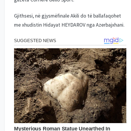
Gjithsesi, në gjysmëfinale Akili do të ballafaqohet
me xhudistin Hidayat HEYDAROV nga Azerbajxhani.