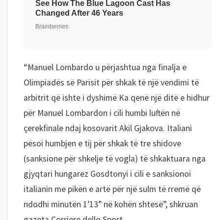
“Manuel Lombardo u përjashtua nga finalja e
Olimpiadës së Parisit për shkak të një vendimi të
arbitrit që ishte i dyshimë Ka qenë një ditë e hidhur
për Manuel Lombardon i cili humbi luftën në
çerekfinale ndaj kosovarit Akil Gjakova. Italiani
pësoi humbjen e tij për shkak të tre shidove
(sanksione për shkelje të vogla) të shkaktuara nga
gjyqtari hungarez Gosdtonyi i cili e sanksionoi
italianin me pikën e artë për një sulm të rremë që
ndodhi minutën 1’13” në kohën shtesë”, shkruan
gazeta Corriere dello Sport.