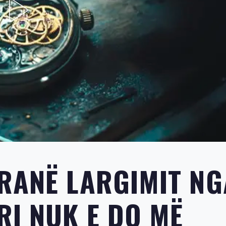
RANË LARGIMIT NG
RI NUK E DO MË