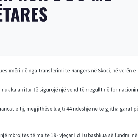
ËTARES
ueshmëri që nga transferimi te Rangers në Skoci, në verën e
nuk ka arritur të sigurojë një vend të rregullt në formacionin
ancat e tij, megjithëse luajti 44 ndeshje në të gjitha garat p
ë mbrojtës të majtë 19- vjeçar i cili u bashkua së fundmi në