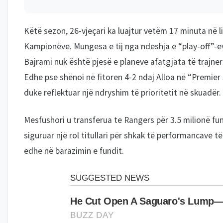
Këtë sezon, 26-vjeçari ka luajtur vetëm 17 minuta në li
Kampionëve. Mungesa e tij nga ndeshja e “play-off”-
Bajrami nuk është pjesë e planeve afatgjata të trajner
Edhe pse shënoi në fitoren 4-2 ndaj Alloa në “Premier
duke reflektuar një ndryshim të prioritetit në skuadër.
Mesfushori u transferua te Rangers për 3.5 milionë fun
siguruar një rol titullari për shkak të performancave të
edhe në barazimin e fundit.