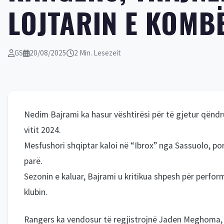
LOJTARIN E KOMB
GS
20/08/2025
2 Min. Lesezeit
Nedim Bajrami ka hasur vështirësi për të gjetur qëndr
vitit 2024.
Mesfushori shqiptar kaloi në “Ibrox” nga Sassuolo, por 
parë.
Sezonin e kaluar, Bajrami u kritikua shpesh për perform
klubin.
Rangers ka vendosur të regjistrojnë Jaden Meghoma, nj