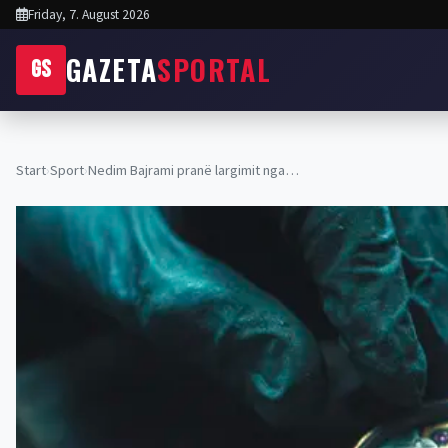
Friday, 7. August 2026
GAZETA
SPORTAL
GS
Start
›
Sport
›
Nedim Bajrami pranë largimit nga…