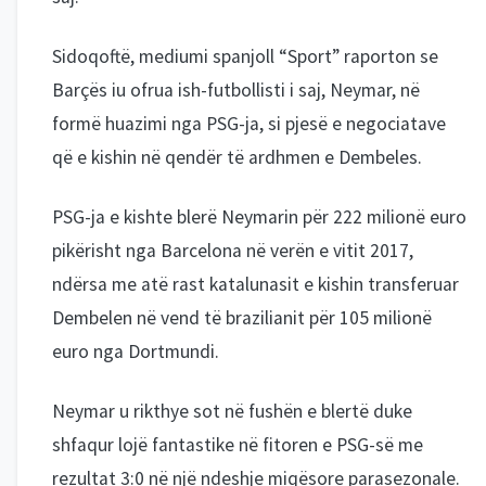
Sidoqoftë, mediumi spanjoll “Sport” raporton se
Barçës iu ofrua ish-futbollisti i saj, Neymar, në
formë huazimi nga PSG-ja, si pjesë e negociatave
që e kishin në qendër të ardhmen e Dembeles.
PSG-ja e kishte blerë Neymarin për 222 milionë euro
pikërisht nga Barcelona në verën e vitit 2017,
ndërsa me atë rast katalunasit e kishin transferuar
Dembelen në vend të brazilianit për 105 milionë
euro nga Dortmundi.
Neymar u rikthye sot në fushën e blertë duke
shfaqur lojë fantastike në fitoren e PSG-së me
rezultat 3:0 në një ndeshje miqësore parasezonale.