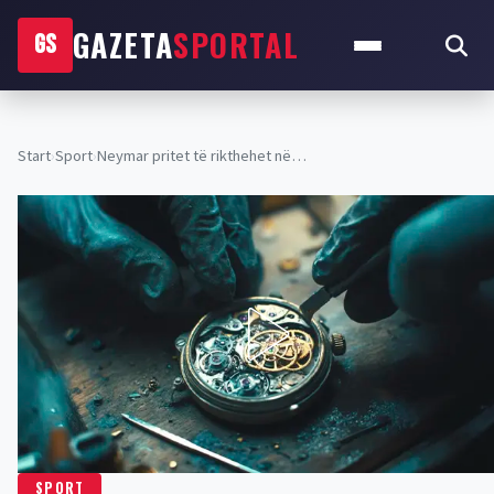
GAZETA
SPORTAL
GS
Start
›
Sport
›
Neymar pritet të rikthehet në…
SPORT