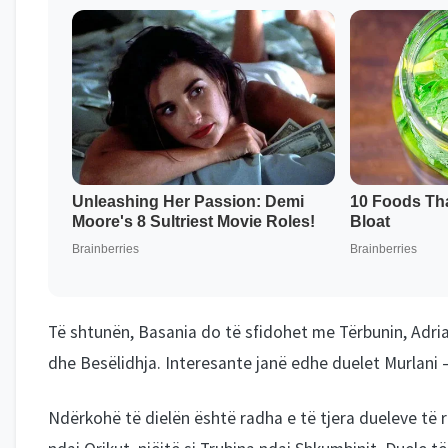
Të shtunën, Basania do të sfidohet me Tërbunin, Adriat
dhe Besëlidhja. Interesante janë edhe duelet Murlani –
Ndërkohë të dielën është radha e të tjera dueleve të 