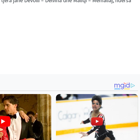
 tjera janë Devolli – Delvina dhe Maliqi – Memaliaj, ndërsa