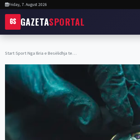
Friday, 7. August 2026
GAZETA
SPORTAL
GS
Start
›
Sport
›
Nga Iliria e Besëlidhja te…