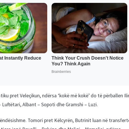
iku pret Veleçikun, ndërsa ‘kokë më kokë’ do të përballen Ili
 Luftëtari, Albant – Sopoti dhe Gramshi – Luzi.
rëndësishme. Tomori pret Këlcyrën, Butrinit luan në transfert