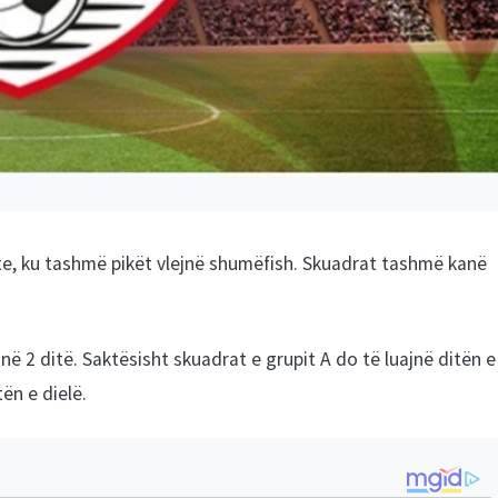
te, ku tashmë pikët vlejnë shumëfish. Skuadrat tashmë kanë
në 2 ditë. Saktësisht skuadrat e grupit A do të luajnë ditën e
ën e dielë.