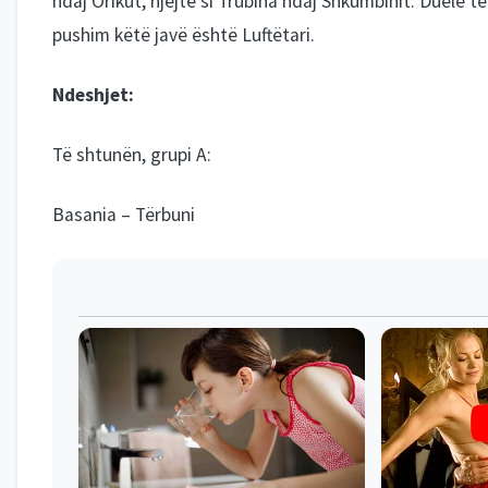
ndaj Orikut, njëjtë si Trubina ndaj Shkumbinit. Duele të
pushim këtë javë është Luftëtari.
Ndeshjet:
Të shtunën, grupi A:
Basania – Tërbuni