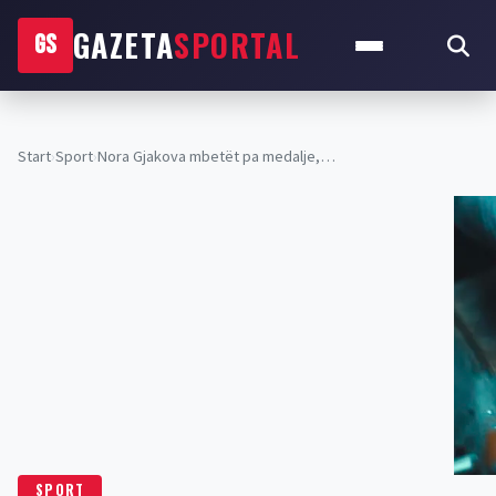
GAZETA
SPORTAL
GS
Start
›
Sport
›
Nora Gjakova mbetët pa medalje,…
SPORT