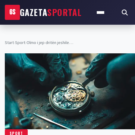
GAZETA
SPORTAL
GS
Start
›
Sport
›
Olmo i jep dritën jeshile…
SPORT