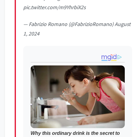
pic.twitter.com/m9YhrbiX2s
— Fabrizio Romano (@FabrizioRomano)
August
1, 2024