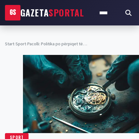
Sipas tij, Komiteti Olimpik duhet të ketë kujdes, që kës
organizativ të qëndrojë larg politikës.
Në të kundërtën, sipas Pacollit, rrezikohet që këto loj
anulohen.