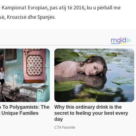
jë Kampionat Evropian, pas atij të 2016, ku u përball me
isë, Kroacisë dhe Spanjës.