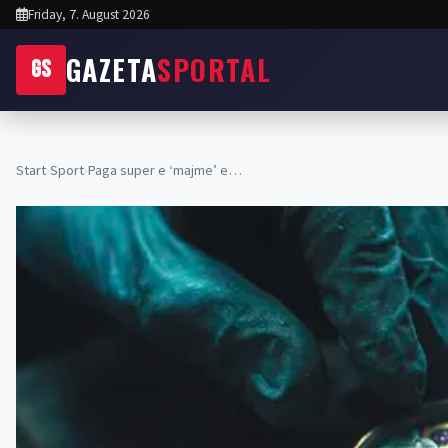
Friday, 7. August 2026
GAZETA
SPORTAL
GS
Start
›
Sport
›
Paga super e ‘majme’ e…