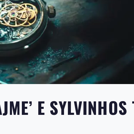
JME’ E SYLVINHOS 