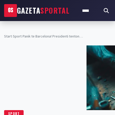
GAZETA
SPORTAL
GS
Start
›
Sport
›
Panik te Barcelona! Presidenti tenton…
SPORT