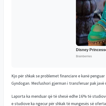
Kjo për shkak se problemet financiare e kanë penguar B
Gyndogan. Mesfushori gjerman i transferuar pak javë m
Laporta ka menduar që të shesë edhe 16% të studiove të 
e studiove ka ngecur për shkak të mungesës së oferta