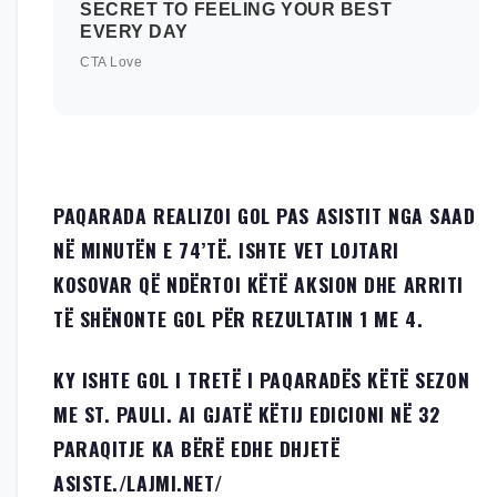
PAQARADA REALIZOI GOL PAS ASISTIT NGA SAAD
NË MINUTËN E 74’TË. ISHTE VET LOJTARI
KOSOVAR QË NDËRTOI KËTË AKSION DHE ARRITI
TË SHËNONTE GOL PËR REZULTATIN 1 ME 4.
KY ISHTE GOL I TRETË I PAQARADËS KËTË SEZON
ME ST. PAULI. AI GJATË KËTIJ EDICIONI NË 32
PARAQITJE KA BËRË EDHE DHJETË
ASISTE./LAJMI.NET/