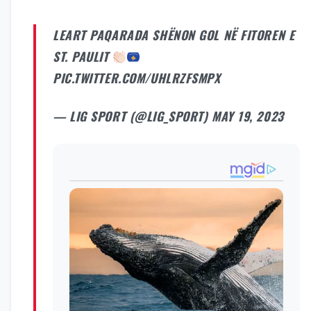
LEART PAQARADA SHËNON GOL NË FITOREN E
ST. PAULIT
PIC.TWITTER.COM/UHLRZFSMPX
— LIG SPORT (@LIG_SPORT)
MAY 19, 2023