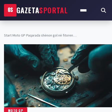
GAZETA
SPORTAL
GS
Start
›
Moto GP
›
Paqarada shënon gol në fitoren…
MOTO GP