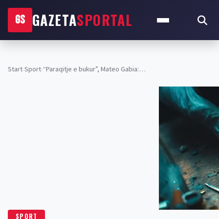
GAZETA
SPORTAL
GS
Start
›
Sport
›
“Paraqitje e bukur”, Mateo Gabia:…
SPORT