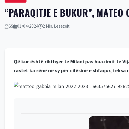
“PARAQITJE E BUKUR”, MATEO 
GS
01/04/2024
2 Min. Lesezeit
Që kur është rikthyer te Milani pas huazimit te Vi
rastet ka rënë në sy për cilësinë e shfaqur, teksa 