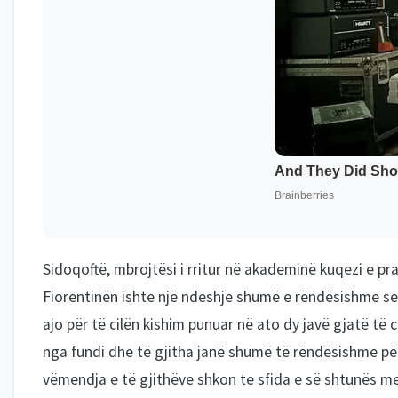
Sidoqoftë, mbrojtësi i rritur në akademinë kuqezi e pr
Fiorentinën ishte një ndeshje shumë e rëndësishme s
ajo për të cilën kishim punuar në ato dy javë gjatë t
nga fundi dhe të gjitha janë shumë të rëndësishme për
vëmendja e të gjithëve shkon te sfida e së shtunës m