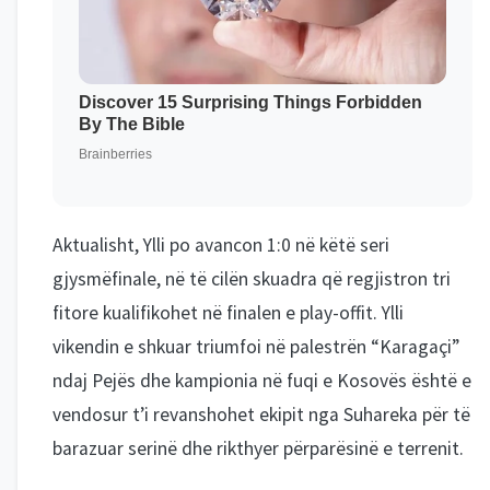
Aktualisht, Ylli po avancon 1:0 në këtë seri
gjysmëfinale, në të cilën skuadra që regjistron tri
fitore kualifikohet në finalen e play-offit. Ylli
vikendin e shkuar triumfoi në palestrën “Karagaçi”
ndaj Pejës dhe kampionia në fuqi e Kosovës është e
vendosur t’i revanshohet ekipit nga Suhareka për të
barazuar serinë dhe rikthyer përparësinë e terrenit.