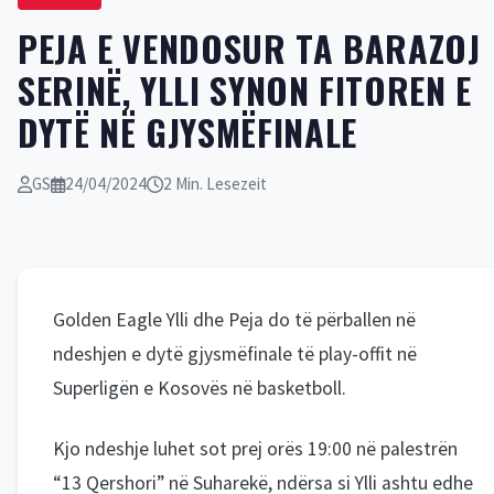
PEJA E VENDOSUR TA BARAZOJ
SERINË, YLLI SYNON FITOREN E
DYTË NË GJYSMËFINALE
GS
24/04/2024
2 Min. Lesezeit
Golden Eagle Ylli dhe Peja do të përballen në
ndeshjen e dytë gjysmëfinale të play-offit në
Superligën e Kosovës në basketboll.
Kjo ndeshje luhet sot prej orës 19:00 në palestrën
“13 Qershori” në Suharekë, ndërsa si Ylli ashtu edhe