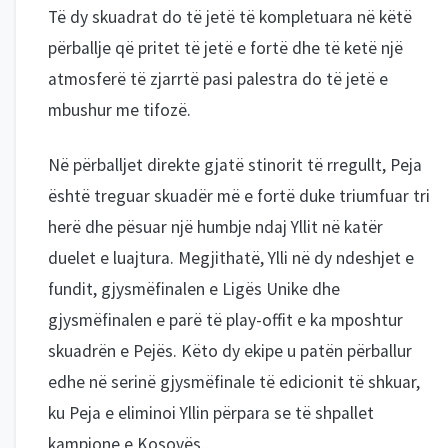
Të dy skuadrat do të jetë të kompletuara në këtë
përballje që pritet të jetë e fortë dhe të ketë një
atmosferë të zjarrtë pasi palestra do të jetë e
mbushur me tifozë.
Në përballjet direkte gjatë stinorit të rregullt, Peja
është treguar skuadër më e fortë duke triumfuar tri
herë dhe pësuar një humbje ndaj Yllit në katër
duelet e luajtura. Megjithatë, Ylli në dy ndeshjet e
fundit, gjysmëfinalen e Ligës Unike dhe
gjysmëfinalen e parë të play-offit e ka mposhtur
skuadrën e Pejës. Këto dy ekipe u patën përballur
edhe në serinë gjysmëfinale të edicionit të shkuar,
ku Peja e eliminoi Yllin përpara se të shpallet
kampione e Kosovës.