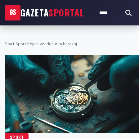
GAZETA
SPORTAL
GS
Start
›
Sport
›
Peja e vendosur ta barazoj…
SPORT