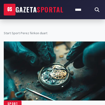
GAZETA
SPORTAL
GS
Start
›
Sport
›
Perez fërkon duart
SPORT