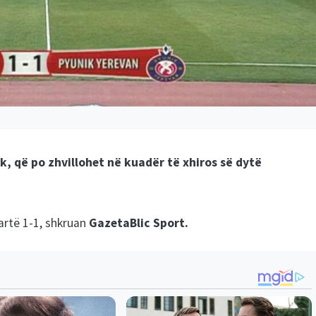
k, që po zhvillohet në kuadër të xhiros së dytë
bartë 1-1, shkruan
GazetaBlic Sport.