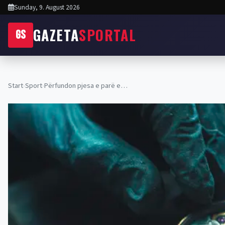
Sunday, 9. August 2026
GAZETA
SPORTAL
GS
Start
›
Sport
›
Përfundon pjesa e parë e…