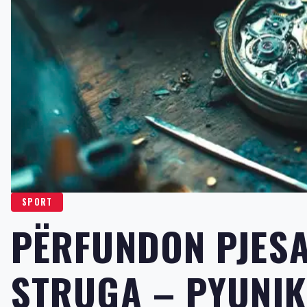
SPORT
PËRFUNDON PJESA 
STRUGA – PYUNIK