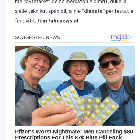
me “qytetarët” që në merkaton e dimrit, duke ia
sjellë teknikut spanjoll, si një “dhuratë” për festat e
fundvitit.
/i.m /abcnews.al