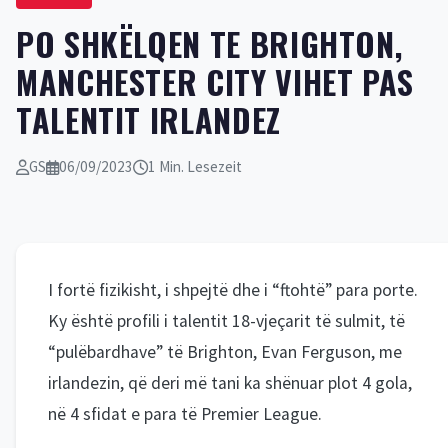
PO SHKËLQEN TE BRIGHTON,
MANCHESTER CITY VIHET PAS
TALENTIT IRLANDEZ
GS
06/09/2023
1 Min. Lesezeit
I fortë fizikisht, i shpejtë dhe i “ftohtë” para porte.
Ky është profili i talentit 18-vjeçarit të sulmit, të
“pulëbardhave” të Brighton, Evan Ferguson, me
irlandezin, që deri më tani ka shënuar plot 4 gola,
në 4 sfidat e para të Premier League.