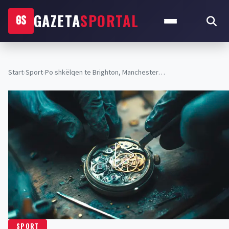
GAZETA
SPORTAL
GS
Start
›
Sport
›
Po shkëlqen te Brighton, Manchester…
SPORT