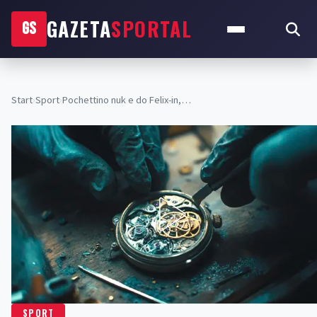
GAZETA
SPORTAL
GS
Start
›
Sport
›
Pochettino nuk e do Felix-in,…
SPORT