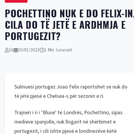
POCHETTINO NUK E DO FELIX-IN
CILA DO TË JETË E ARDHMJA E
PORTUGEZIT?
GS
30/05/2023
1 Min. Lesezeit
Sulmuesi portugez Joao Felix raportohet se nuk do
të jetë pjesë e Chelsea-s për sezonin e ri.
Trajneri i ri i ‘Bluve’ të Londrës, Pochettino, sipas
medieve spanjolle, nuk llogarit në shërbimet e
portugezit, i cili ishte pjesë e londinezëve këtë