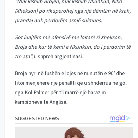
“Nuk kishim Brojën, nuk kishim Nkunkun, Niko
(Xhekson) po rikuperohej nga një dëmtim në krah,
prandaj nuk përdorëm asnjë sulmues.
Sot luajtëm më ofensivë me lojtarë si Xhekson,
Broja dhe kur të kemi e Nkunkun, do i përdorim të
tre ata”,
u shpreh argjentinasi.
Broja hyri në fushën e lojës në minutën e 90’ dhe
fitoi menjëherë një penallti që u shndërrua në gol
nga Kol Palmer për t’i marrë një barazim
kampionëve të Anglisë.