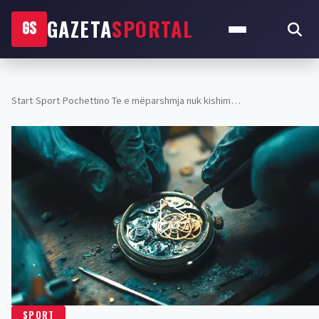
GAZETA
SPORTAL
GS
Start
›
Sport
›
Pochettino Te e mëparshmja nuk kishim…
SPORT