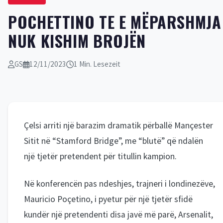
POCHETTINO TE E MËPARSHMJA
NUK KISHIM BROJËN
GS
12/11/2023
1 Min. Lesezeit
Çelsi arriti një barazim dramatik përballë Mançester
Sitit në “Stamford Bridge”, me “blutë” që ndalën
një tjetër pretendent për titullin kampion.
Në konferencën pas ndeshjes, trajneri i londinezëve,
Mauricio Poçetino, i pyetur për një tjetër sfidë
kundër një pretendenti disa javë më parë, Arsenalit,