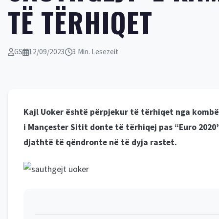
TË TËRHIQET
GS
12/09/2023
3 Min. Lesezeit
Kajl Uoker është përpjekur të tërhiqet nga kombët
i Mançester Sitit donte të tërhiqej pas “Euro 2020”
djathtë të qëndronte në të dyja rastet.