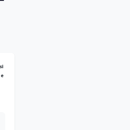
si
 e