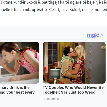
otme kundër Skocisë. Sauthgejt ka të ngjarë të bëjë një së
elle titullari mbrojtësit të Çelsit, Levi Koluill, në një momen