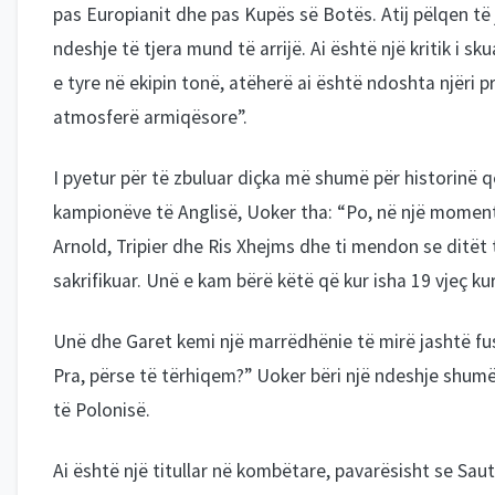
pas Europianit dhe pas Kupës së Botës. Atij pëlqen t
ndeshje të tjera mund të arrijë. Ai është një kritik i s
e tyre në ekipin tonë, atëherë ai është ndoshta njëri p
atmosferë armiqësore”.
I pyetur për të zbuluar diçka më shumë për historinë 
kampionëve të Anglisë, Uoker tha: “Po, në një moment
Arnold, Tripier dhe Ris Xhejms dhe ti mendon se ditët
sakrifikuar. Unë e kam bërë këtë që kur isha 19 vjeç kur
Unë dhe Garet kemi një marrëdhënie të mirë jashtë fush
Pra, përse të tërhiqem?” Uoker bëri një ndeshje shumë
të Polonisë.
Ai është një titullar në kombëtare, pavarësisht se Sau