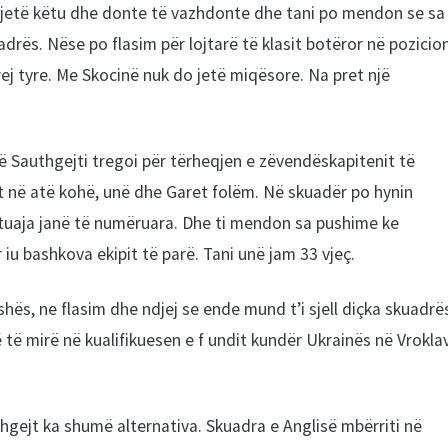
ë jetë këtu dhe donte të vazhdonte dhe tani po mendon se sa
kuadrës. Nëse po flasim për lojtarë të klasit botëror në pozicio
rej tyre. Me Skocinë nuk do jetë miqësore. Na pret një
që Sauthgejti tregoi për tërheqjen e zëvendëskapitenit të
 në atë kohë, unë dhe Garet folëm. Në skuadër po hynin
 tuaja janë të numëruara. Dhe ti mendon sa pushime ke
 iu bashkova ekipit të parë. Tani unë jam 33 vjeç.
ës, ne flasim dhe ndjej se ende mund t’i sjell diçka skuadrë
 të mirë në kualifikuesen e f undit kundër Ukrainës në Vrokla
thgejt ka shumë alternativa. Skuadra e Anglisë mbërriti në