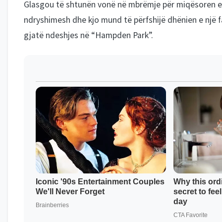
Glasgou të shtunën vonë në mbrëmje për miqësoren e s
ndryshimesh dhe kjo mund të përfshijë dhënien e një fan
gjatë ndeshjes në “Hampden Park”.