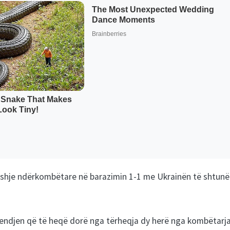
 ndeshje ndërkombëtare në barazimin 1-1 me Ukrainën të shtunë
 mendjen që të heqë dorë nga tërheqja dy herë nga kombëtarja