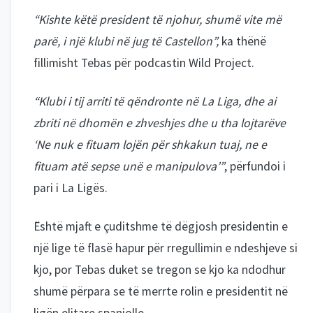
“Kishte këtë president të njohur, shumë vite më
parë, i një klubi në jug të Castellon”,
ka thënë
fillimisht Tebas për podcastin Wild Project.
“Klubi i tij arriti të qëndronte në La Liga, dhe ai
zbriti në dhomën e zhveshjes dhe u tha lojtarëve
‘Ne nuk e fituam lojën për shkakun tuaj, ne e
fituam atë sepse unë e manipulova’”
, përfundoi i
pari i La Ligës.
Është mjaft e çuditshme të dëgjosh presidentin e
një lige të flasë hapur për rregullimin e ndeshjeve si
kjo, por Tebas duket se tregon se kjo ka ndodhur
shumë përpara se të merrte rolin e presidentit në