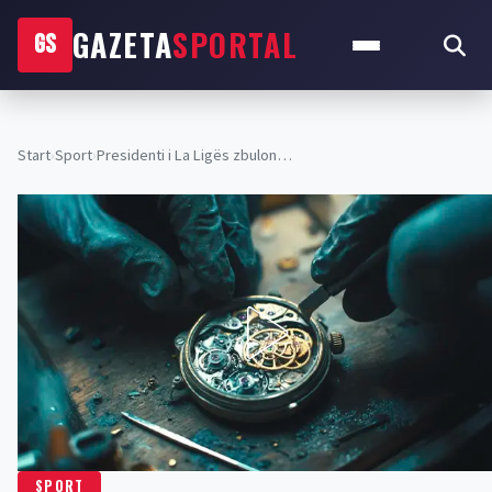
GAZETA
SPORTAL
GS
Start
›
Sport
›
Presidenti i La Ligës zbulon…
SPORT