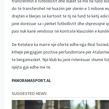
transferimin e futbollistit dhe duket se më në fund ës
do të transferohet në huazim për vlerën e 3 milionë eu
drejtën e blerjes së kartonit të tij në fund të këtij edic
janë dorëzuar sa i përket futbollistit dhe shpresojnë q
pasi nuk kanë vendosur në kontratë klauzolën e kundë
De Ketelare ka marrë një ofertë edhe nga Real Socie
kthejë përgjigjen pozitive përfundimtare për Atalantën
te bergamaskët. Një klub ku janë rivlerësuar shumë fut
njëjta gjë edhe me të.
PANORAMASPORT.AL