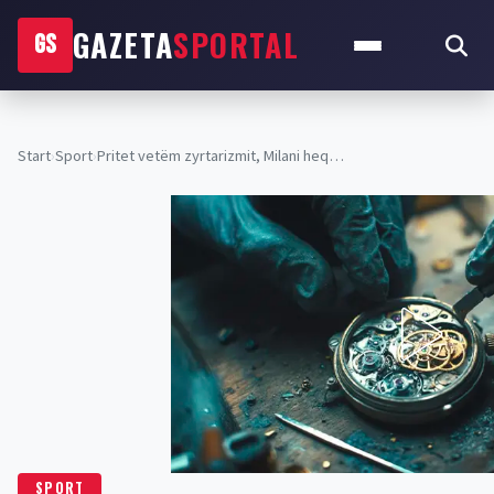
GAZETA
SPORTAL
GS
Start
›
Sport
›
Pritet vetëm zyrtarizmit, Milani heq…
SPORT