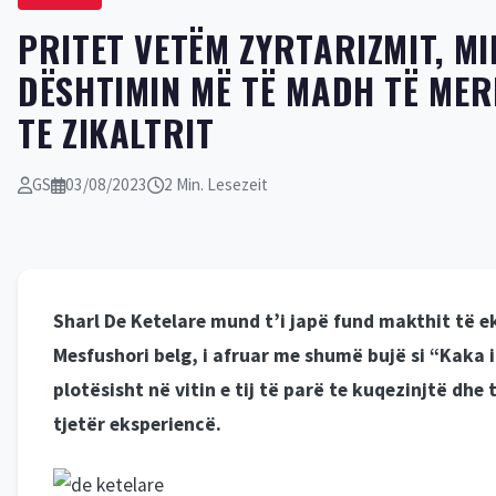
PRITET VETËM ZYRTARIZMIT, MI
DËSHTIMIN MË TË MADH TË ME
TE ZIKALTRIT
GS
03/08/2023
2 Min. Lesezeit
Sharl De Ketelare mund t’i japë fund makthit të eks
Mesfushori belg, i afruar me shumë bujë si “Kaka i
plotësisht në vitin e tij të parë te kuqezinjtë dhe
tjetër eksperiencë.