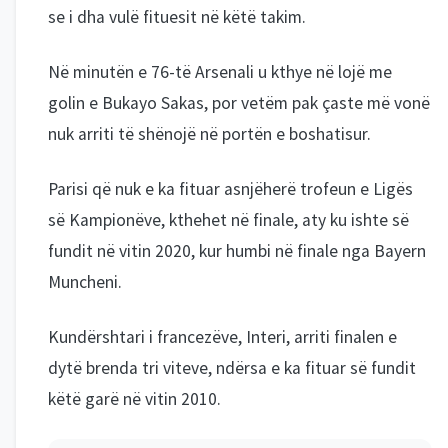
se i dha vulë fituesit në këtë takim.
Në minutën e 76-të Arsenali u kthye në lojë me
golin e Bukayo Sakas, por vetëm pak çaste më vonë
nuk arriti të shënojë në portën e boshatisur.
Parisi që nuk e ka fituar asnjëherë trofeun e Ligës
së Kampionëve, kthehet në finale, aty ku ishte së
fundit në vitin 2020, kur humbi në finale nga Bayern
Muncheni.
Kundërshtari i francezëve, Interi, arriti finalen e
dytë brenda tri viteve, ndërsa e ka fituar së fundit
këtë garë në vitin 2010.