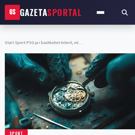
GAZETA
SPORTAL
GS
Start
›
Sport
›
PSG-ja i bashkohet Interit, në…
SPORT