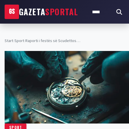
GAZETA
SPORTAL
GS
Start
›
Sport
›
Raporti i festës së Scudettos…
SPORT