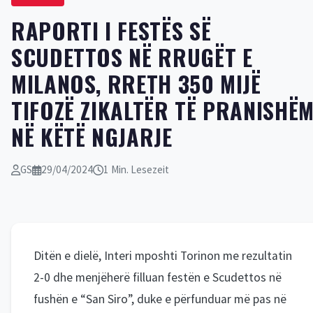
RAPORTI I FESTËS SË
SCUDETTOS NË RRUGËT E
MILANOS, RRETH 350 MIJË
TIFOZË ZIKALTËR TË PRANISHË
NË KËTË NGJARJE
GS
29/04/2024
1 Min. Lesezeit
Ditën e dielë, Interi mposhti Torinon me rezultatin
2-0 dhe menjëherë filluan festën e Scudettos në
fushën e “San Siro”, duke e përfunduar më pas në