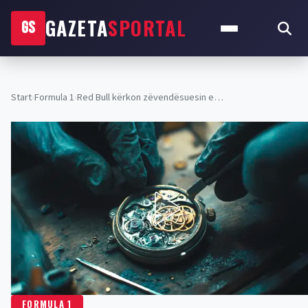
GAZETA
SPORTAL
GS
Start
›
Formula 1
›
Red Bull kërkon zëvendësuesin e…
FORMULA 1