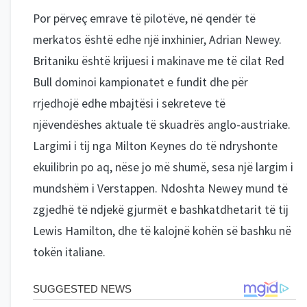
Por përveç emrave të pilotëve, në qendër të
merkatos është edhe një inxhinier, Adrian Newey.
Britaniku është krijuesi i makinave me të cilat Red
Bull dominoi kampionatet e fundit dhe për
rrjedhojë edhe mbajtësi i sekreteve të
njëvendëshes aktuale të skuadrës anglo-austriake.
Largimi i tij nga Milton Keynes do të ndryshonte
ekuilibrin po aq, nëse jo më shumë, sesa një largim i
mundshëm i Verstappen. Ndoshta Newey mund të
zgjedhë të ndjekë gjurmët e bashkatdhetarit të tij
Lewis Hamilton, dhe të kalojnë kohën së bashku në
tokën italiane.