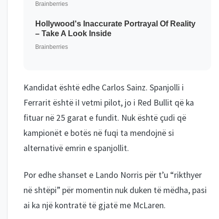
Kandidat është edhe Carlos Sainz. Spanjolli i
Ferrarit është iI vetmi pilot, jo i Red Bullit që ka
fituar në 25 garat e fundit. Nuk është çudi që
kampionët e botës në fuqi ta mendojnë si
alternativë emrin e spanjollit.
Por edhe shanset e Lando Norris për t’u “rikthyer
në shtëpi” për momentin nuk duken të mëdha, pasi
ai ka një kontratë të gjatë me McLaren.