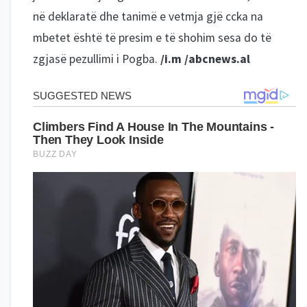
në deklaratë dhe tanimë e vetmja gjë ccka na
mbetet është të presim e të shohim sesa do të
zgjasë pezullimi i Pogba.
/i.m /abcnews.al