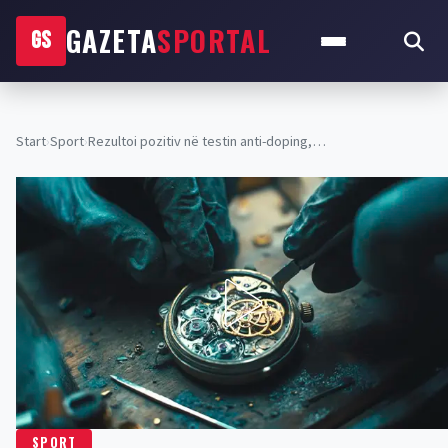
GAZETA
SPORTAL
GS
Start
›
Sport
›
Rezultoi pozitiv në testin anti-doping,…
SPORT