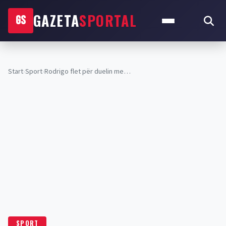
GAZETA
SPORTAL
GS
Start
›
Sport
›
Rodrigo flet për duelin me…
SPORT