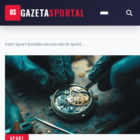
GAZETA
SPORTAL
GS
Start
›
Sport
›
Ronaldo kërcen mbi të tjerët…
SPORT