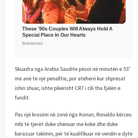
Skuadra nga Arabia Saudite pësoi në minutën e 53’
me anë të një penalltie, por atëherë kur shpresat
ishin shuar, ishte pikërisht CR7 i cili tha fjalën e
fundit.
Pas një krosimi në zonë nga Konan, Ronaldo kërceu
mbi të tjerët duke shënuar me kokë dhe duke
barazuar takimin, për të kualifikuar në vendin e dytë