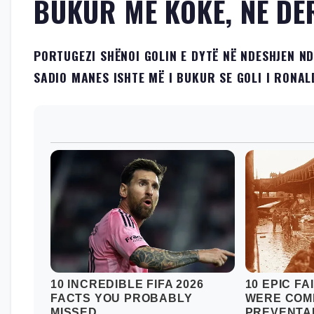
BUKUR ME KOKË, NË DE
PORTUGEZI SHËNOI GOLIN E DYTË NË NDESHJEN NDA
SADIO MANES ISHTE MË I BUKUR SE GOLI I RONAL