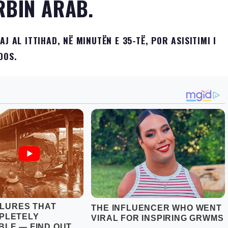
RBIN ARAB.
J AL ITTIHAD, NË MINUTËN E 35-TË, POR ASISITIMI I
DOS.