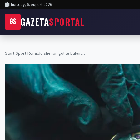
Thursday, 6. August 2026
GAZETA
SPORTAL
GS
Start
›
Sport
›
Ronaldo shënon gol të bukur…