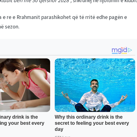
 klubit deri më 30 qershor 2028”,
shkruhej në njoftimin e klubit
 e re e Rrahmanit parashikohet që të rritë edhe pagën e
në sezon.