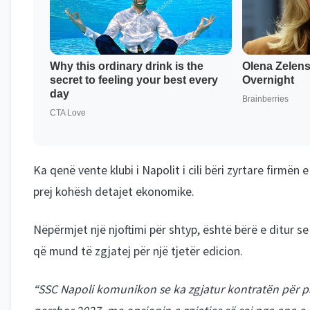
Ka qenë vente klubi i Napolit i cili bëri zyrtare firmën 
prej kohësh detajet ekonomike.
Nëpërmjet një njoftimi për shtyp, është bërë e ditur s
që mund të zgjatej për një tjetër edicion.
“SSC Napoli komunikon se ka zgjatur kontratën për para