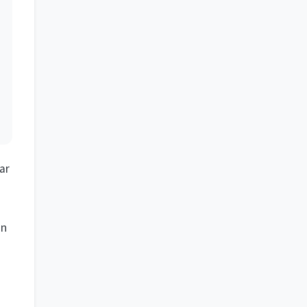
ar
in