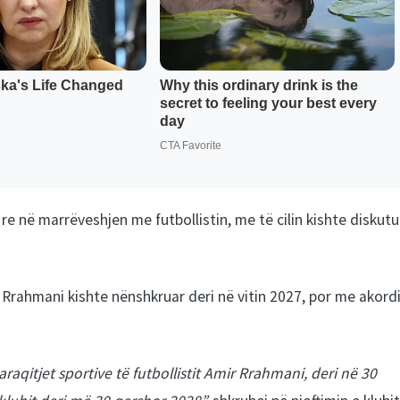
e re në marrëveshjen me futbollistin, me të cilin kishte diskutu
e Rrahmani kishte nënshkruar deri në vitin 2027, por me akord
qitjet sportive të futbollistit Amir Rrahmani, deri në 30