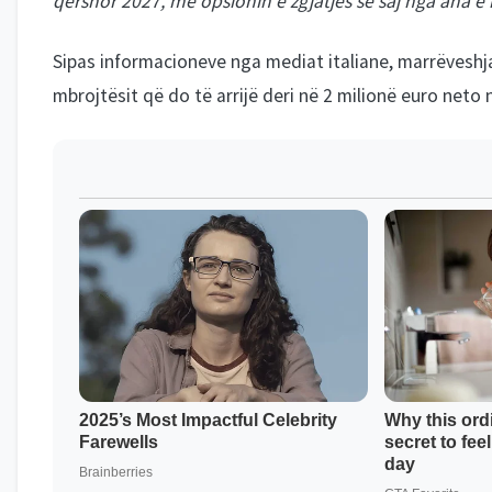
qershor 2027, me opsionin e zgjatjes së saj nga ana e
Sipas informacioneve nga mediat italiane, marrëveshja
mbrojtësit që do të arrijë deri në 2 milionë euro neto 