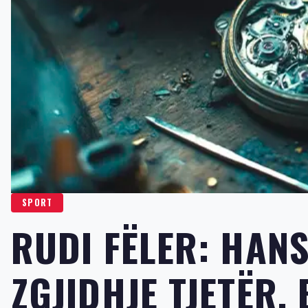
SPORT
RUDI FËLER: HANS
ZGJIDHJE TJETËR,