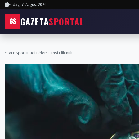
Friday, 7. August 2026
GAZETA
SPORTAL
GS
Start
›
Sport
›
Rudi Fëler: Hansi Flik nuk…