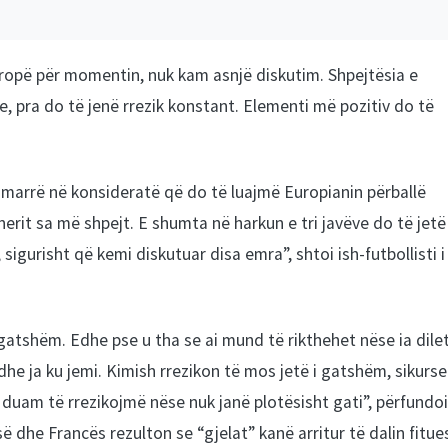
opë për momentin, nuk kam asnjë diskutim. Shpejtësia e
 pra do të jenë rrezik konstant. Elementi më pozitiv do të
, marrë në konsideratë që do të luajmë Europianin përballë
nerit sa më shpejt. E shumta në harkun e tri javëve do të jetë
sigurisht që kemi diskutuar disa emra”, shtoi ish-futbollisti i
 gatshëm. Edhe pse u tha se ai mund të rikthehet nëse ia dile
 dhe ja ku jemi. Kimish rrezikon të mos jetë i gatshëm, sikurse
 duam të rrezikojmë nëse nuk janë plotësisht gati”, përfundoi
ë dhe Francës rezulton se “gjelat” kanë arritur të dalin fitue