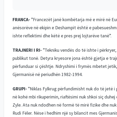
FRANCA-
”Francezët janë kombëtarja më e mirë në Eur
anësorëve në ekipin e Deshampit është e pabesueshme,
ishte reflektimi dhe këtë e pres prej lojtarëve tanë”.
TRAJNERI I RI-
”Tekniku vendës do të ishte i përkryer
publikut tonë. Detyra kryesore jona është gjetja e traj
përfunduar si çështje. Ndryshimi i frymës mbetet jetik, 
Gjermanisë në periudhën 1982-1994.
GRUPI-
”Niklas Fylkrug përfundimisht nuk do të jetë i
në kohë mbi rikuperimin, riaftësimi nuk shkoi siç duhej
Zyle. Ata nuk ndodhen në formë të mirë fizike dhe nuk
Rudi Fëler. Nëse i hedhim një sy bilancit mes Gjermanis