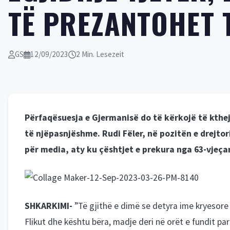
TË PREZANTOHET T
GS
12/09/2023
2 Min. Lesezeit
Përfaqësuesja e Gjermanisë do të kërkojë të kthej
të njëpasnjëshme. Rudi Fëler, në pozitën e drejtor
për media, aty ku çështjet e prekura nga 63-vjeçari
SHKARKIMI-
”Të gjithë e dimë se detyra ime kryesore
Flikut dhe kështu bëra, madje deri në orët e fundit p