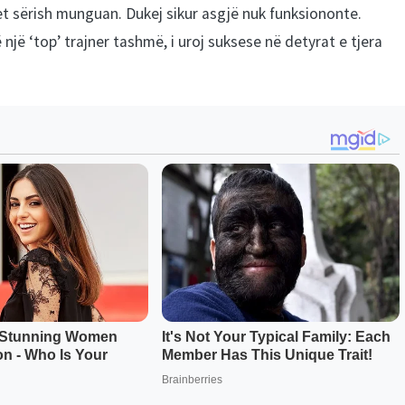
et sërish munguan. Dukej sikur asgjë nuk funksiononte.
 një ‘top’ trajner tashmë, i uroj suksese në detyrat e tjera