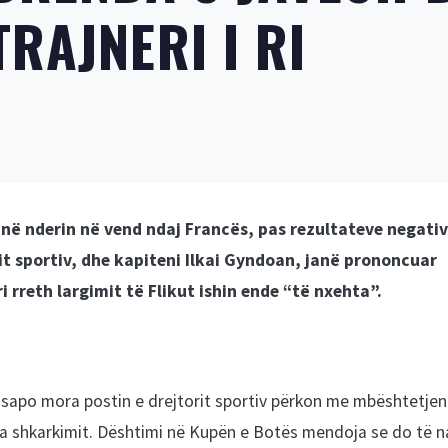
RAJNERI I RI
në nderin në vend ndaj Francës, pas rezultateve negati
it sportiv, dhe kapiteni Ilkai Gyndoan, janë prononcuar
 rreth largimit të Flikut ishin ende “të nxehta”.
 sapo mora postin e drejtorit sportiv përkon me mbështetjen
ara shkarkimit. Dështimi në Kupën e Botës mendoja se do të n