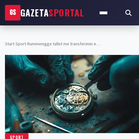
GAZETA
SPORTAL
GS
Start
›
Sport
›
Rummenigge tallet me transferimin e…
SPORT