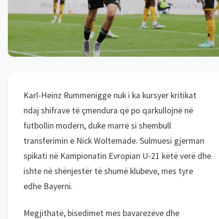
Karl-Heinz Rummenigge nuk i ka kursyer kritikat
ndaj shifrave të çmendura që po qarkullojnë në
futbollin modern, duke marrë si shembull
transferimin e Nick Woltemade. Sulmuesi gjerman
spikati në Kampionatin Evropian U-21 këtë verë dhe
ishte në shënjestër të shumë klubeve, mes tyre
edhe Bayerni.
Megjithatë, bisedimet mes bavarezëve dhe