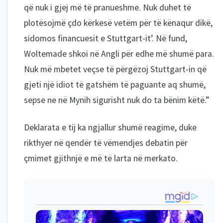
që nuk i gjej më të pranueshme. Nuk duhet të
plotësojmë çdo kërkesë vetëm për të kënaqur dikë,
sidomos financuesit e Stuttgart-it’. Në fund,
Woltemade shkoi në Angli për edhe më shumë para.
Nuk më mbetet veçse të përgëzoj Stuttgart-in që
gjeti një idiot të gatshëm të paguante aq shumë,
sepse ne në Mynih sigurisht nuk do ta bënim këtë.”
Deklarata e tij ka ngjallur shumë reagime, duke
rikthyer në qendër të vëmendjes debatin për
çmimet gjithnjë e më të larta në merkato.