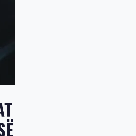
AT
SË