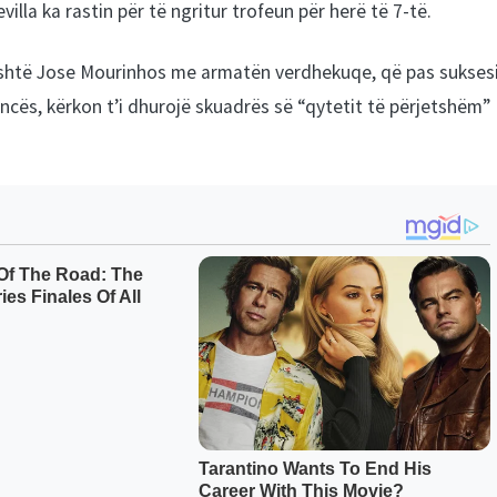
lla ka rastin për të ngritur trofeun për herë të 7-të.
ë është Jose Mourinhos me armatën verdhekuqe, që pas sukses
encës, kërkon t’i dhurojë skuadrës së “qytetit të përjetshëm”