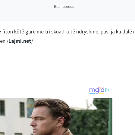
e fiton këtë garë me tri skuadra të ndryshme, pasi ja ka dalë
ën./
Lajmi.net
/