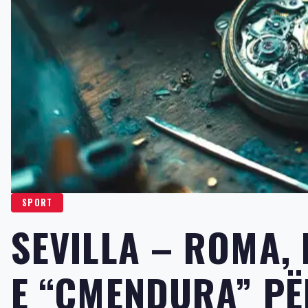
SPORT
SEVILLA – ROMA,
E “ÇMENDURA” PËR