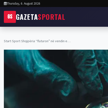
Thursday, 6. August 2026
GAZETA
SPORTAL
GS
Start
›
Sport
›
Shqipëria “fluturon” në vendin e…