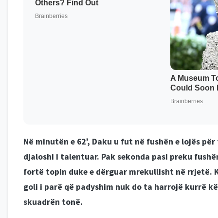
Në minutën e 62’, Daku u fut në fushën e lojës për 
djaloshi i talentuar. Pak sekonda pasi preku fush
fortë topin duke e dërguar mrekullisht në rrjetë. 
goli i parë që padyshim nuk do ta harrojë kurrë 
skuadrën tonë.