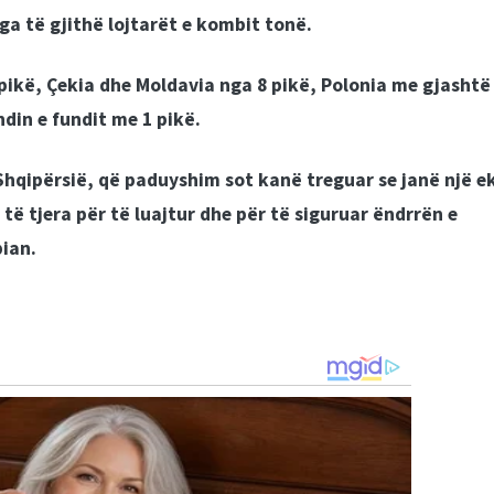
nga të gjithë lojtarët e kombit tonë.
pikë, Çekia dhe Moldavia nga 8 pikë, Polonia me gjashtë
ndin e fundit me 1 pikë.
Shqipërsië, që paduyshim sot kanë treguar se janë një e
të tjera për të luajtur dhe për të siguruar ëndrrën e
ian.