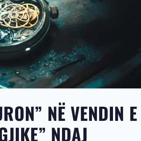
URON” NË VENDIN E
GJIKE” NDAJ