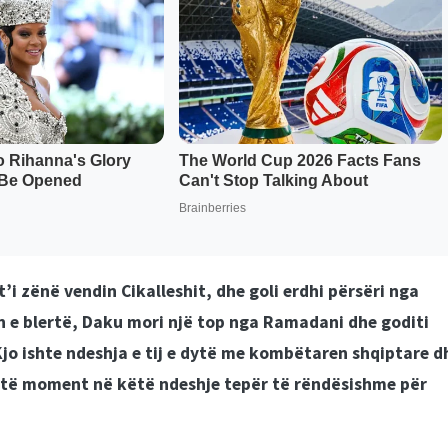
t’i zënë vendin Cikalleshit, dhe goli erdhi përsëri nga
ën e blertë, Daku mori një top nga Ramadani dhe goditi
Kjo ishte ndeshja e tij e dytë me kombëtaren shqiptare d
këtë moment në këtë ndeshje tepër të rëndësishme për