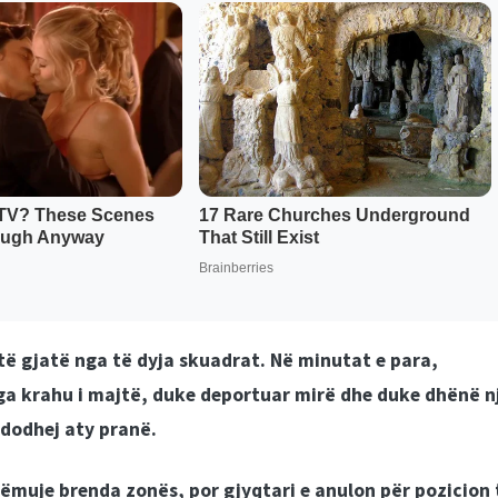
a të gjatë nga të dyja skuadrat. Në minutat e para,
ga krahu i majtë, duke deportuar mirë dhe duke dhënë n
dodhej aty pranë.
rëmuje brenda zonës, por gjyqtari e anulon për pozicion 