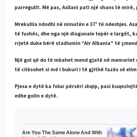
parregullt. Më pas, Asllani pati një shans të mirë, 
Mrekullia ndodhi në minutën e 37’ të ndeshjes. As
të fushës, dhe nga një diagonale tepër e largët, 
rrjetë duke bërë stadiumin “Air Albania” të çmende
Një gol që do të mbahet mend gjatë në memoriet 
të cilësohet si më i bukuri i të gjithë fazës së eli
Pjesa e dytë ka folur përsëri shqip, pasi kuqezinj
edhe golin e dytë.