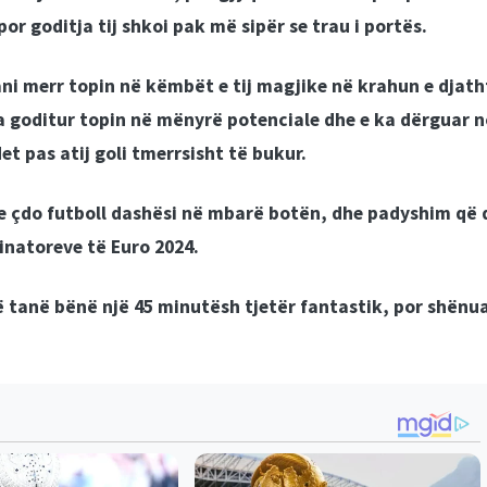
por goditja tij shkoi pak më sipër se trau i portës.
ani merr topin në këmbët e tij magjike në krahun e djath
ka goditur topin në mënyrë potenciale dhe e ka dërguar n
t pas atij goli tmerrsisht të bukur.
e çdo futboll dashësi në mbarë botën, dhe padyshim që 
minatoreve të Euro 2024.
të tanë bënë një 45 minutësh tjetër fantastik, por shënu