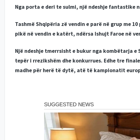
Nga porta e deri te sulmi, një ndeshje fantastike 
Tashmë Shqipëria zë vendin e parë në grup me 10 
pikë në vendin e katërt, ndërsa Ishujt Faroe në ve
Një ndeshje tmerrsisht e bukur nga kombëtarja e 
tepër i rrezikshëm dhe konkurrues. Edhe tre finale 
madhe për herë të dytë, atë të kampionatit europ