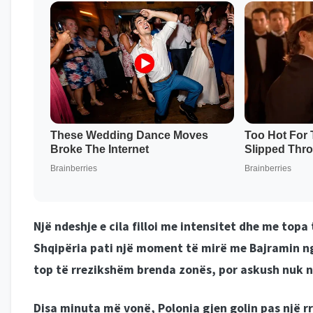
Një ndeshje e cila filloi me intensitet dhe me top
Shqipëria pati një moment të mirë me Bajramin n
top të rrezikshëm brenda zonës, por askush nuk n
Disa minuta më vonë, Polonia gjen golin pas një r