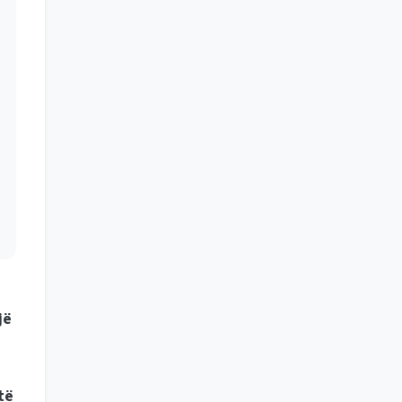
jë
të