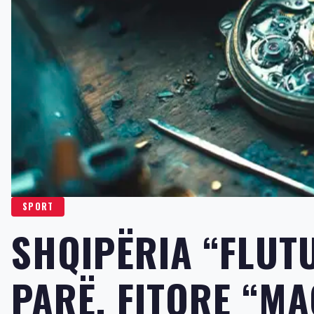
SPORT
SHQIPËRIA “FLUT
PARË, FITORE “MA