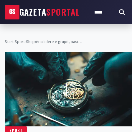
GAZETA
SPORTAL
GS
Start
›
Sport
›
​Shqipëria lidere e grupit, pasi…
SPORT