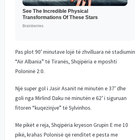
Pas plot 90’ minutave lojë të zhvilluara në stadiumin
“Air Albania” të Tiranës, Shqipëria e mposhti
Poloninë 2:0.
Një super gol i Jasir Asanit në minutën e 37’ dhe
goli nga Mirlind Daku në minutën e 62’ i siguruan
fitoren “kuqezinjve” të Sylvinhos.
Me pikët e reja, Shqipëria kryeson Grupin E me 10
pikë, krahas Polonisë që renditet e pesta me