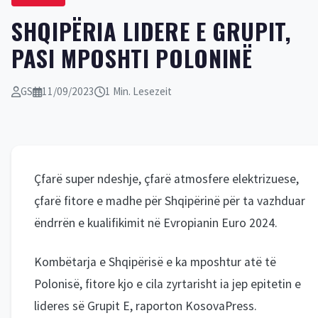
​SHQIPËRIA LIDERE E GRUPIT,
PASI MPOSHTI POLONINË
GS
11/09/2023
1 Min. Lesezeit
Çfarë super ndeshje, çfarë atmosfere elektrizuese,
çfarë fitore e madhe për Shqipërinë për ta vazhduar
ëndrrën e kualifikimit në Evropianin Euro 2024.
Kombëtarja e Shqipërisë e ka mposhtur atë të
Polonisë, fitore kjo e cila zyrtarisht ia jep epitetin e
lideres së Grupit E, raporton KosovaPress.