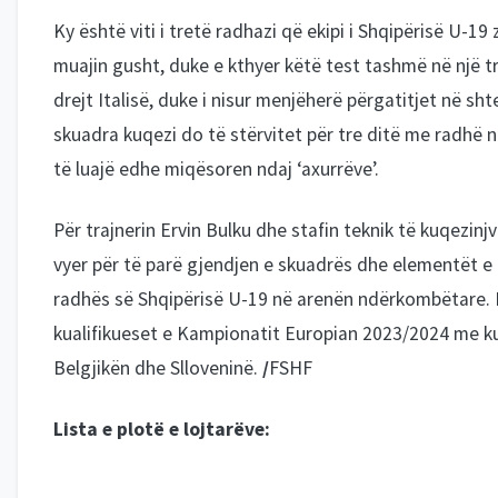
Ky është viti i tretë radhazi që ekipi i Shqipërisë U-19
muajin gusht, duke e kthyer këtë test tashmë në një t
drejt Italisë, duke i nisur menjëherë përgatitjet në sht
skuadra kuqezi do të stërvitet për tre ditë me radhë
të luajë edhe miqësoren ndaj ‘axurrëve’.
Për trajnerin Ervin Bulku dhe stafin teknik të kuqezinjv
vyer për të parë gjendjen e skuadrës dhe elementët e
radhës së Shqipërisë U-19 në arenën ndërkombëtare. 
kualifikueset e Kampionatit Europian 2023/2024 me ku
Belgjikën dhe Slloveninë.
/
FSHF
Lista e plotë e lojtarëve: