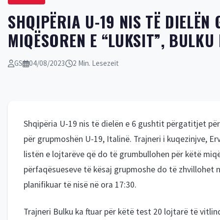
SHQIPËRIA U-19 NIS TË DIELË
MIQËSOREN E “LUKSIT”, BULKU
GS
04/08/2023
2 Min. Lesezeit
Shqipëria U-19 nis të dielën e 6 gushtit përgatitjet 
për grupmoshën U-19, Italinë. Trajneri i kuqezinjve, E
listën e lojtarëve që do të grumbullohen për këtë mi
përfaqësueseve të kësaj grupmoshe do të zhvillohet 
planifikuar të nisë në ora 17:30.
Trajneri Bulku ka ftuar për këtë test 20 lojtarë të vitli