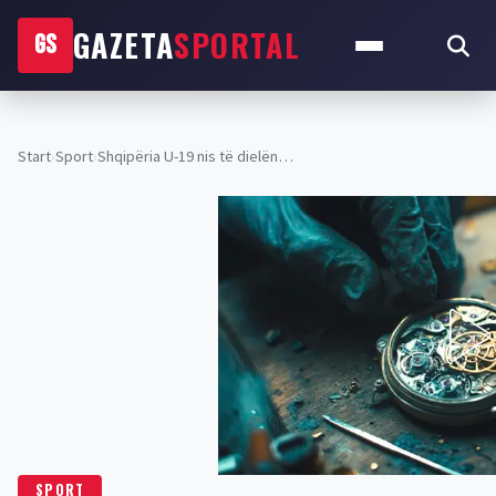
GAZETA
SPORTAL
GS
Start
›
Sport
›
Shqipëria U-19 nis të dielën…
SPORT