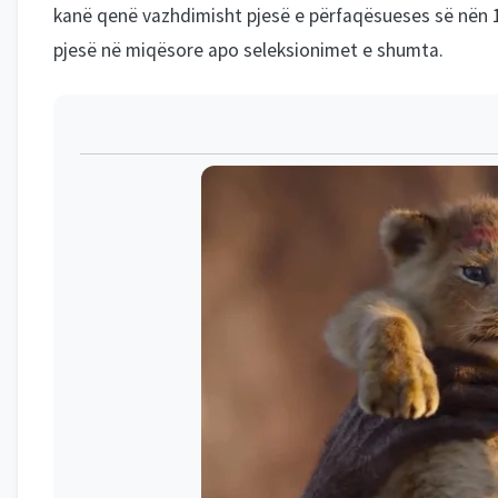
kanë qenë vazhdimisht pjesë e përfaqësueses së nën 19
pjesë në miqësore apo seleksionimet e shumta.