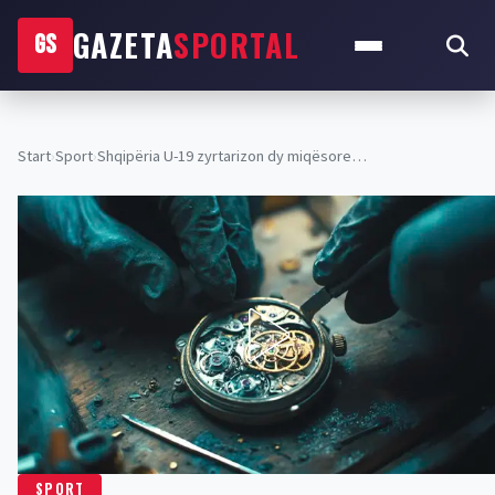
GAZETA
SPORTAL
GS
Start
›
Sport
›
Shqipëria U-19 zyrtarizon dy miqësore…
SPORT