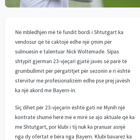
Në mbledhjen më të fundit bordi i Shtutgart ka
vendosur që të caktojë edhe një çmim për
sulmuesin e talentuar Nick Woltemade. Sipas
shtypit gjerman 23-vjeçari gjatë javës së parë të
grumbullimit për përgatitjet për sezonin e ri është
stërvitur me profesionalizëm edhe pse prej javësh
ka një akord me Bayern-in.
Siç dihet për 23-vjeçarin është gati në Mynih një
kontratë shumë herë më e mirë se ajo aktuale që ka
me Shtutgart, por klubi i tij nuk ka pranuar asnjë
nga dy ofertat e bëra nga Bayern. Klubi bavarez ka