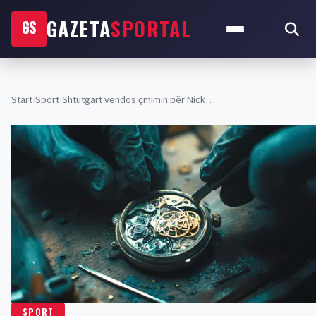
GAZETA
SPORTAL
GS
Start
›
Sport
›
Shtutgart vendos çmimin për Nick…
SPORT