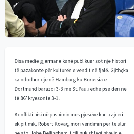
Disa medie gjermane kanë publikuar sot një histori
të pazakontë për kulturën e vendit në fjalë. Gjithçka
ka ndodhur dje në Hamburg ku Borussia e
Dortmund barazoi 3-3 me St.Pauli edhe pse deri në
të 86’ kryesonte 3-1.
Konflikti nisi në pushimin mes pjesëve kur trajneri i
ekipit mik, Robert Kovaç, mori vendimin për të ulur
në stol Jobe Bellingham, i cili nuk shfaqi nivelin e