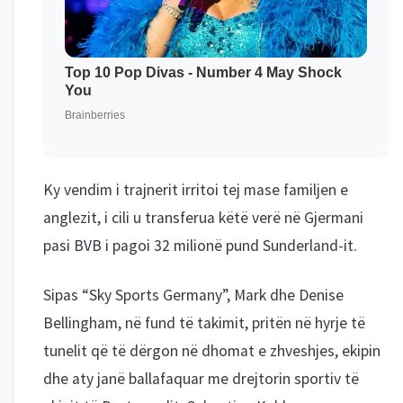
Ky vendim i trajnerit irritoi tej mase familjen e
anglezit, i cili u transferua këtë verë në Gjermani
pasi BVB i pagoi 32 milionë pund Sunderland-it.
Sipas “Sky Sports Germany”, Mark dhe Denise
Bellingham, në fund të takimit, pritën në hyrje të
tunelit që të dërgon në dhomat e zhveshjes, ekipin
dhe aty janë ballafaquar me drejtorin sportiv të