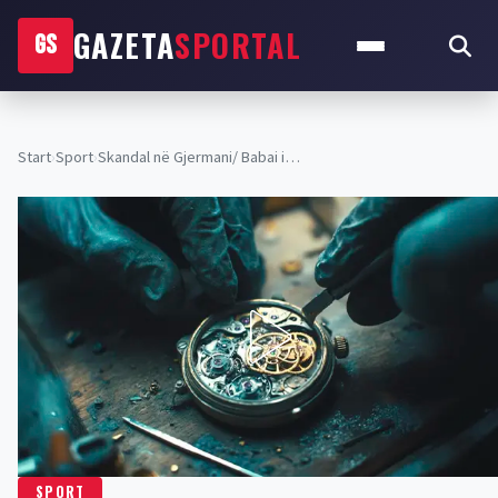
GAZETA
SPORTAL
GS
Start
›
Sport
›
Skandal në Gjermani/ Babai i…
SPORT