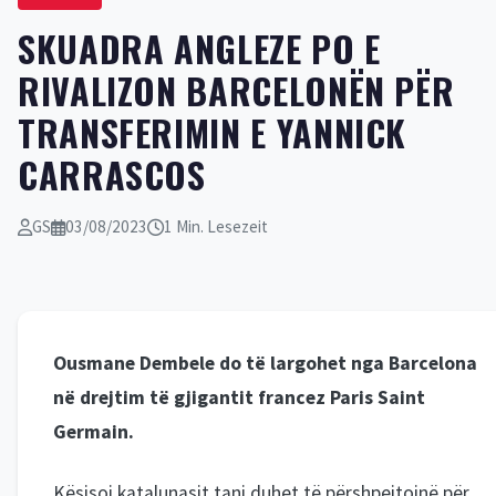
SKUADRA ANGLEZE PO E
RIVALIZON BARCELONËN PËR
TRANSFERIMIN E YANNICK
CARRASCOS
GS
03/08/2023
1 Min. Lesezeit
Ousmane Dembele do të largohet nga Barcelona
në drejtim të gjigantit francez Paris Saint
Germain.
Kësisoj katalunasit tani duhet të përshpejtojnë për