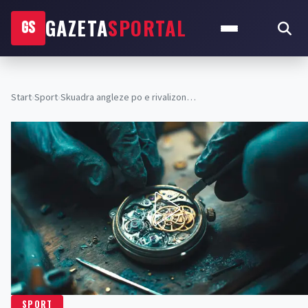
GAZETA
SPORTAL
GS
Start
›
Sport
›
Skuadra angleze po e rivalizon…
SPORT