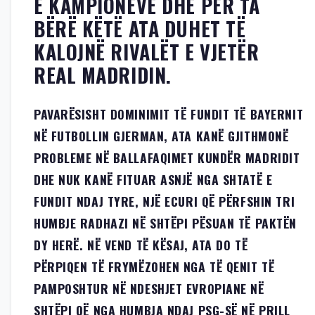
E KAMPIONËVE DHE PËR TA
BËRË KËTË ATA DUHET TË
KALOJNË RIVALËT E VJETËR
REAL MADRIDIN.
PAVARËSISHT DOMINIMIT TË FUNDIT TË BAYERNIT
NË FUTBOLLIN GJERMAN, ATA KANË GJITHMONË
PROBLEME NË BALLAFAQIMET KUNDËR MADRIDIT
DHE NUK KANË FITUAR ASNJË NGA SHTATË E
FUNDIT NDAJ TYRE, NJË ECURI QË PËRFSHIN TRI
HUMBJE RADHAZI NË SHTËPI PËSUAN TË PAKTËN
DY HERË. NË VEND TË KËSAJ, ATA DO TË
PËRPIQEN TË FRYMËZOHEN NGA TË QENIT TË
PAMPOSHTUR NË NDESHJET EVROPIANE NË
SHTËPI QË NGA HUMBJA NDAJ PSG-SË NË PRILL