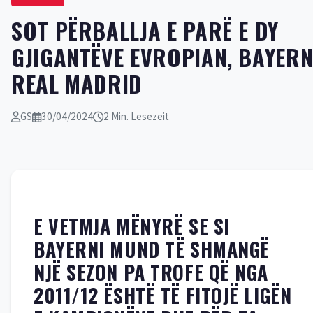
SOT PËRBALLJA E PARË E DY
GJIGANTËVE EVROPIAN, BAYERN
REAL MADRID
GS
30/04/2024
2 Min. Lesezeit
E VETMJA MËNYRË SE SI
BAYERNI MUND TË SHMANGË
NJË SEZON PA TROFE QË NGA
2011/12 ËSHTË TË FITOJË LIGËN