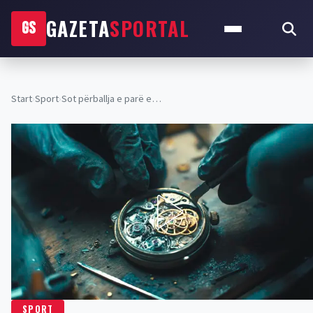
GAZETA
SPORTAL
GS
Start
›
Sport
›
Sot përballja e parë e…
SPORT