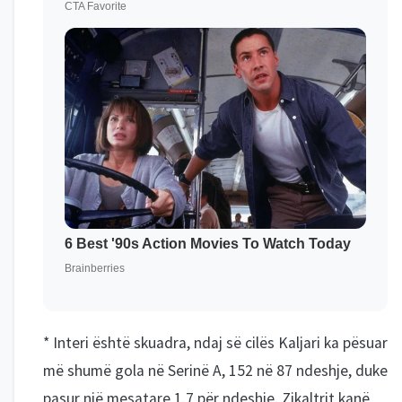
* Interi është skuadra, ndaj së cilës Kaljari ka pësuar
më shumë gola në Serinë A, 152 në 87 ndeshje, duke
pasur një mesatare 1.7 për ndeshje. Zikaltrit kanë