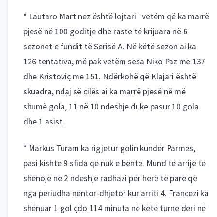
* Lautaro Martinez është lojtari i vetëm që ka marrë
pjesë në 100 goditje dhe raste të krijuara në 6
sezonet e fundit të Serisë A. Në këtë sezon ai ka
126 tentativa, më pak vetëm sesa Niko Paz me 137
dhe Kristoviç me 151. Ndërkohë që Klajari është
skuadra, ndaj së cilës ai ka marrë pjesë në më
shumë gola, 11 në 10 ndeshje duke pasur 10 gola
dhe 1 asist.
* Markus Turam ka rigjetur golin kundër Parmës,
pasi kishte 9 sfida që nuk e bënte. Mund të arrijë të
shënojë në 2 ndeshje radhazi për herë të parë që
nga periudha nëntor-dhjetor kur arriti 4. Francezi ka
shënuar 1 gol çdo 114 minuta në këtë turne deri në