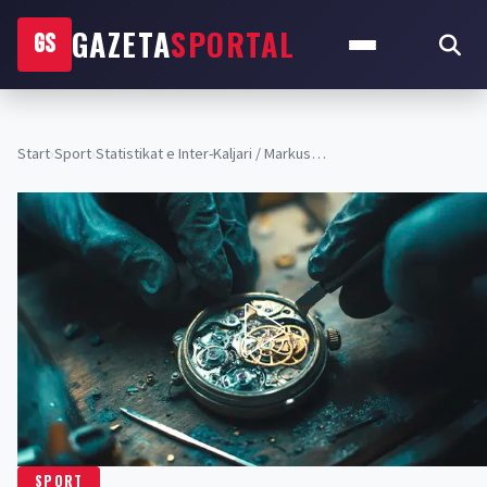
GAZETA
SPORTAL
GS
Start
›
Sport
›
Statistikat e Inter-Kaljari / Markus…
SPORT