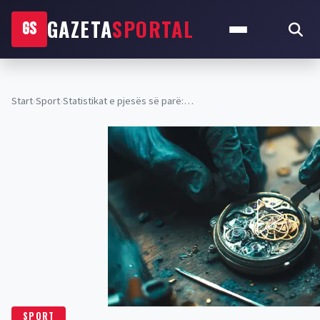
GAZETA
SPORTAL
GS
Start
›
Sport
›
Statistikat e pjesës së parë:…
SPORT