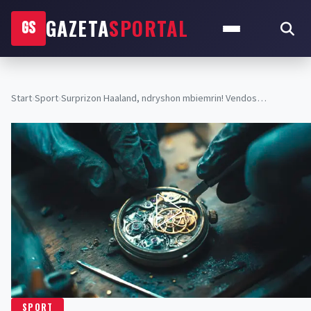
GAZETA
SPORTAL
GS
Start
›
Sport
›
Surprizon Haaland, ndryshon mbiemrin! Vendos…
SPORT