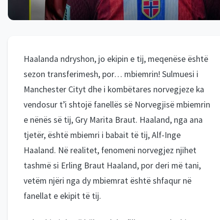
Haalanda ndryshon, jo ekipin e tij, meqenëse është
sezon transferimesh, por… mbiemrin! Sulmuesi i
Manchester Cityt dhe i kombëtares norvegjeze ka
vendosur t’i shtojë fanellës së Norvegjisë mbiemrin
e nënës së tij, Gry Marita Braut. Haaland, nga ana
tjetër, është mbiemri i babait të tij, Alf-Inge
Haaland. Në realitet, fenomeni norvegjez njihet
tashmë si Erling Braut Haaland, por deri më tani,
vetëm njëri nga dy mbiemrat është shfaqur në
fanellat e ekipit të tij.