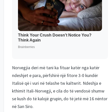
Norvegjia deri më tani ka fituar katër nga katër
ndeshjet e para, përfshirë një fitore 3-0 kundër
Italisë që i vuri në telashe tw kaltwrit. Ndeshja e
kthimit Itali-Norvegji, e cila do të vendosë shumw
se kush do të kalojë grupin, do të jetë më 16 nëntor
në San Siro.